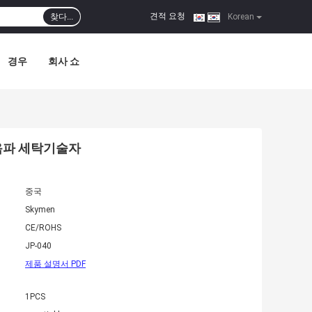
견적 요청
찾다...
|
Korean
경우
회사 쇼
초음파 세탁기술자
중국
Skymen
CE/ROHS
JP-040
제품 설명서 PDF
1PCS