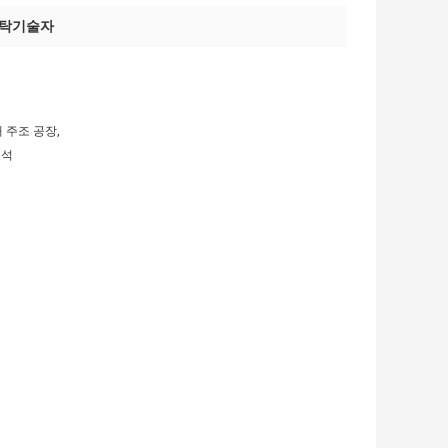
세탁기술자
 주조 공장,
보석