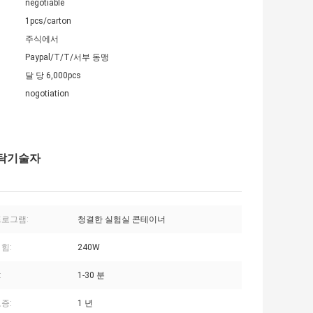
negotiable
1pcs/carton
주식에서
Paypal/T/T/서부 동맹
달 당 6,000pcs
nogotiation
세탁기술자
프로그램:
청결한 실험실 콘테이너
힘:
240W
:
1-30 분
증:
1 년