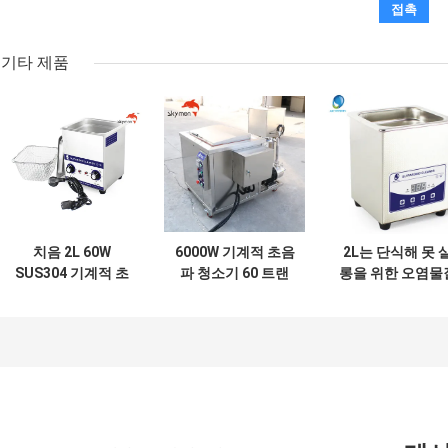
기타 제품
치음 2L 60W
6000W 기계적 초음
2L는 단식해 못 
SUS304 기계적 초
파 청소기 60 트랜
롱을 위한 오염물
음파 세척기
스듀서 / 타이머 / 히
디지털 방식으로 
터
음파 세탁기술자
제거하