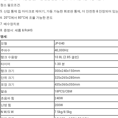
청소 필요조건.
5. 산업 통제 칩 마이크로 제어기, 가동 가능한 회로판 통제, 더 안전한 & 안정되어 있
6. 20°C에서 80°C에 조율 가능한 온도
7. 배수장치로
8. 증명서: 세륨 & RoHS
명세:
모형
JP-040
주파수
40,000Hz
탱크 수용량
10.8L (2.85 갤런)
타이머
1-30 분
탱크 크기
300x240x150mm
단위 크기
325x265x280mm
포장 크기
435x360x350mm
발송
18PCS/CBM
초음파 힘
240W
난방 힘
200W
N.W/G.W.
7.5kg/8.5kg