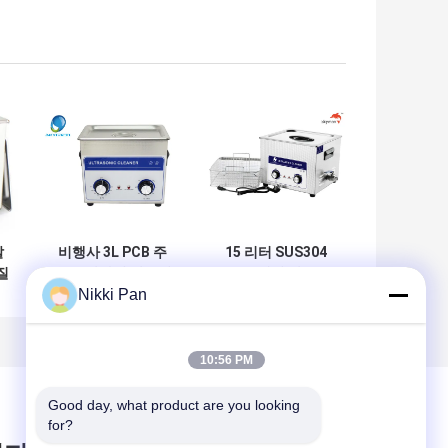
살
비행사 3L PCB 주
15 리터 SUS304
질
문을 받아서 만들어
360W 벤치 상부 초
Nikki Pan
초
지는 초음파 세탁기
음파 세척기
를
술자/초음파 청소
탱크
10:56 PM
Good day, what product are you looking 
for?