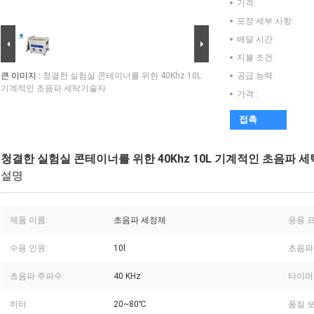
가격:
포장 세부 사항:
배달 시간:
지불 조건:
큰 이미지 :
청결한 실험실 콘테이너를 위한 40Khz 10L
공급 능력:
기계적인 초음파 세탁기술자
가격::
접촉
청결한 실험실 콘테이너를 위한 40Khz 10L 기계적인 초음파 
설명
제품 이름:
초음파 세정제
응용 
수용 인원:
10l
초음파 
초음파 주파수:
40 KHz
타이머
히터:
20~80℃
품질 보