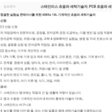
스테인리스 초음파 세탁기술자
PCB 초음파 
강조하다:
,
청결한 실험실 콘테이너를 위한 40Khz 10L 기계적인 초음파 세탁기술자
신청:
(1) 산업 신청:
차 작업장에서 전문적으로, 공장을, 전자공학 공장 도금하는, 디젤 엔진 일 상점 적용해
전자공학 작업장, 귀영나팔 상점, 과학 & 생화확적인 실험실, 병원 및 치과 진료소의 
상점, 골동품 상점 및 전자공학 작업장, 골프 클럽, 등등.
(2) 청소하는 가구와 개인적인 사용:
1. LPs 기록, 인쇄 기계 잉크 제트 머리, 물개, 고대 동전, 기장, 벨브, 기계 분사구,
2. 은제품. 청동색 상품, 앙티크, 보석, 반지, 다이아몬드, 팔찌, 시계
3. 안경알, 색안경, 광학 렌즈, 귀영나팔 계기, 및 관통.
4. 남자의 면도기 머리, 면도칼, 틀니, 빗, 칫솔, 및 기구 식사하기.
5. 아기 젖꼭지, 아기 지류 병, 식기, 과일, 야채
묘사:
1. 스테인리스 탱크에는 착용과 긴 일 생활에 저항이 있습니다
2. 탱크 수용량: 기계적인 타이머 & 히이터 통제와 더불어 10.8L,
3. 스테인리스 바구니로
4. 높이를 위해 다만 탭 물, 또는 산업 알콜과 용매 세탁기술자를 이용하십시오