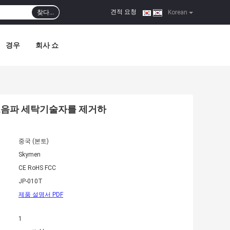
견적 요청
찾다...
|
Korean
경우
회사 쇼
 초음파 세탁기술자를 제거하
중국 (본토)
Skymen
CE RoHS FCC
JP-010T
제품 설명서 PDF
1