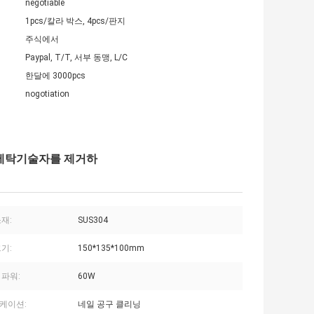
negotiable
1pcs/칼라 박스, 4pcs/판지
주식에서
Paypal, T/T, 서부 동맹, L/C
한달에 3000pcs
nogotiation
 세탁기술자를 제거하
재:
SUS304
기:
150*135*100mm
 파워:
60W
케이션:
네일 공구 클리닝