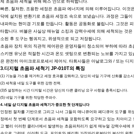
제 초음파 세척을 위해 베스 안으로 하락합니다.
빠른, 철저한, 조용한 세정은 초음파 에너지에 의해 이루어집니다. 이것은
닥에 설치된 변환기로 초음파 세정조 속으로 보냈습니다. 과정은 그들이 
내파하는 현미경 기포를 만듭니다. 활동은 공동화로 불립니다. 그것은 피
타합니다. 버블은 사실상 매뉴얼 소킹과 강력수세에 의해 세척되는 것은 
소된 후 도구는 헹궈지고, 위생적으로 되고 저장됩니다.
초음파 장치 위의 직관적 제어판은 운영자들이 청소되어 부하에 따라 초음
스키맨 유닛은 적절한 시간과 온도 셋팅으로 변환되는 노브를 가지고 있
은 완전히 마이크로프로세서 제어식. 타회사들은 아날로그와 / 또는 디
3.디지털 초음파 세척기 JP-010T의 특징
(1) 기능을 가스를 제거하고 세정 효과를 강화하고, 당신의 네일 기구에 산화를 감소
(2) 세척용 네일 도구를 위한 강한 전력.
(3)5 설정하는 시간 디지털 시간은 당신의 다른 클리닝 요구 사항을 충족시킵니다.
(5) 네일 기구를 위한 적당한 주파수.
4. 네일 샵 디지털 초음파 세척기가 중요한 첫 단계입니다
인정된 절차를 기반으로 그리고 나서 그들의 매니큐어와 페디큐어 도구를 위생
정에서 첫 번째 단계로서 초음파 세척을 포함하도록 요구하고 있는 치아이고 
고 빨리 이러한 클리너에서 발생하는 초음파처리가 쉽게 매뉴얼 강력수세에 의
손으로 그런데, 이러한 도구, 포인트와 예리한 가장자리로부터의 부상의 위험