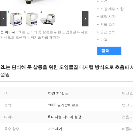
가격:
포장 세부 사항:
배달 시간:
지불 조건:
큰 이미지 :
2L는 단식해 못 살롱을 위한 오염물질 디지털
공급 능력:
방식으로 초음파 세탁기술자를 제거하
가격::
접촉
2L는 단식해 못 살롱을 위한 오염물질 디지털 방식으로 초음파
설명
색:
하얀 회색, 금
탱크 소
능력:
2000 밀리람베르트
탱크 크
타이머:
5 디지털 타이머 설정
초음파
특수 함수:
가스제거
애플리