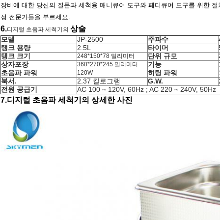
장비에 대한 당신의 질문과 세척용 매니큐어 도구와 페디큐어 도구를 위한 절차에 
정 전문가들을 부르세요.
6.
상술
디지털 초음파 세척기
의
모델
JP-2500
주파수
탱크 용량
2.5L
타이머
탱크 크기
단위 규모
248*150*78 밀리미터
상자포장
기능
360*270*245 밀리미터
초음파 파워
히팅 파워
120W
북서.
2.37 킬로그램
G.W.
전원 공급기
AC 100 ~ 120V, 60Hz ; AC 220 ~ 240V, 50Hz
7.디지털 초음파 세척기의 상세한 사진