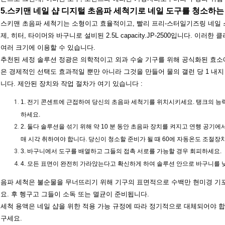
5.스키맨 네일 샵 디지털 초음파 세척기로 네일 도구를 청소하는
스키맨 초음파 세척기는 소형이고 효율적이고, 빨리 프리-스터일기즈링 네일 스
제, 히터, 타이머와 바구니로 설비된 2.5L capacity.JP-2500입니다. 
여러 크기에 이용할 수 있습니다.
추천된 세정 솔루션 정광은 의학적이고 외과 수술 기구를 위해 공식화된 효소에
은 경제적인 선택도 효과적일 뿐만 아니라 그것을 만들어 물의 갤런 당 1 내지
니다. 제안된 장치와 작업 절차가 여기 있습니다 :
1.
전기 콘센트에 근접하여 당신의 초음파 세척기를 위치시키세요. 탱크의 능력을
하세요.
2.
둘다 솔루션을 섞기 위해 약 10 분 동안 초음파 장치를 켜지고 연행 공기
매 시각 취하여야 합니다. 당신이 청소할 준비가 될 때 60에 자동온도 조절장
3.
바구니에서 도구를 배열하고 그들의 접촉 서로를 가능할 경우 회피하세요.
4.
모든 표면이 완전히 가라앉는다고 확신하게 하여 솔루션 안으로 바구니를 낮
음파 세척은 불순물을 무너뜨리기 위해 기구의 표면적으로 수백만 현미경 기
요. 후 헹구고 그들이 소독 또는 멸균이 준비됩니다.
세척 용액은 네일 샵을 위한 적용 가능 규정에 따라 정기적으로 대체되어야 합
구세요.