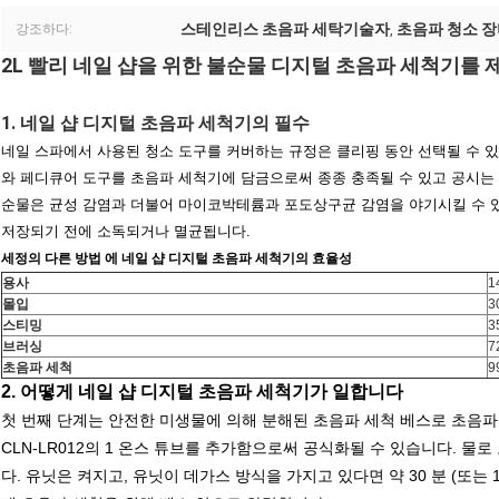
스테인리스 초음파 세탁기술자
초음파 청소 
강조하다:
,
2L 빨리 네일 샵을 위한 불순물 디지털 초음파 세척기를
1.
네일 샵 디지털 초음파 세척기
의
필수
네일 스파에서 사용된 청소 도구를 커버하는 규정은 클리핑 동안 선택될 수 
와 페디큐어 도구를 초음파 세척기에 담금으로써 종종 충족될 수 있고 공시는
순물은 균성 감염과 더불어 마이코박테륨과 포도상구균 감염을 야기시킬 수 있
저장되기 전에 소독되거나 멸균됩니다.
세정의 다른 방법 에 네일 샵 디지털 초음파 세척기의 효율성
용사
1
몰입
3
스티밍
3
브러싱
7
초음파 세척
9
2. 어떻게 네일 샵 디지털 초음파 세척기가 일합니다
첫 번째 단계는 안전한 미생물에 의해 분해된 초음파 세척 베스로 초음파
CLN-LR012의 1 온스 튜브를 추가함으로써 공식화될 수 있습니다. 물
다. 유닛은 켜지고, 유닛이 데가스 방식을 가지고 있다면 약 30 분 (또는