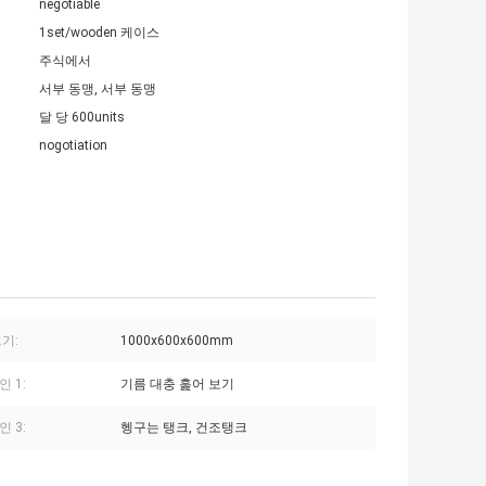
negotiable
1set/wooden 케이스
주식에서
서부 동맹, 서부 동맹
달 당 600units
nogotiation
기:
1000x600x600mm
 1:
기름 대충 훑어 보기
 3:
헹구는 탱크, 건조탱크