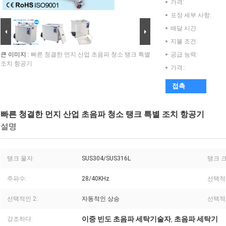
가격:
포장 세부 사항:
배달 시간:
지불 조건:
큰 이미지 :
빠른 청결한 먼지 산업 초음파 청소 탱크 특별
공급 능력:
조치 항공기
가격::
접촉
빠른 청결한 먼지 산업 초음파 청소 탱크 특별 조치 항공기
설명
탱크 물자:
SUS304/SUS316L
탱크 크
주파수:
28/40KHz
선택적인
선택적인 2:
자동적인 상승
선택적인
이중 빈도 초음파 세탁기술자
초음파 세탁기
강조하다:
,