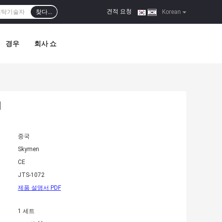
견적 요청
찾다...
|
Korean
경우
회사 쇼
기
중국
Skymen
CE
JTS-1072
제품 설명서 PDF
1 세트