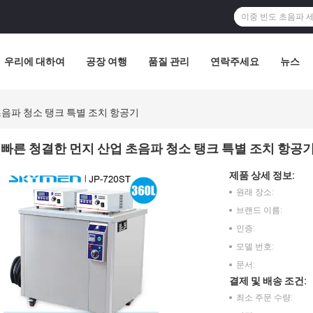
우리에 대하여
공장 여행
품질 관리
연락주세요
뉴스
초음파 청소 탱크 특별 조치 항공기
빠른 청결한 먼지 산업 초음파 청소 탱크 특별 조치 항공
제품 상세 정보:
원래 장소:
브랜드 이름:
인증:
모델 번호:
문서:
결제 및 배송 조건:
최소 주문 수량: