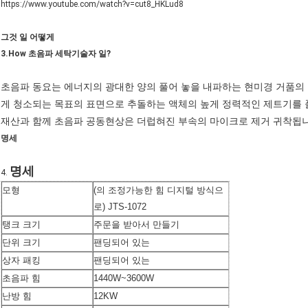
https://www.youtube.com/watch?v=cut8_HKLud8
그것 일 어떻게
3.How 초음파 세탁기술자 일?
초음파 동요는 에너지의 광대한 양의 풀어 놓을 내파하는 현미경 거품의
게 청소되는 목표의 표면으로 추돌하는 액체의 높게 정력적인 제트기를 
재산과 함께 초음파 공동현상은 더럽혀진 부속의 마이크로 제거 귀착됩니
명세
명세
4.
모형
(의 조정가능한 힘 디지털 방식으
로) JTS-1072
탱크 크기
주문을 받아서 만들기
단위 크기
팬딩되어 있는
상자 패킹
팬딩되어 있는
초음파 힘
1440W~3600W
난방 힘
12KW