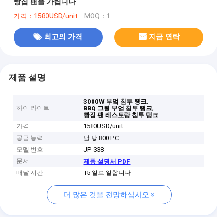
빵집 팬을 가립니다
가격：1580USD/unit
MOQ：1
최고의 가격
지금 연락
제품 설명
,
3000W 부엌 침투 탱크
하이 라이트
,
BBQ 그릴 부엌 침투 탱크
빵집 팬 레스토랑 침투 탱크
가격
1580USD/unit
공급 능력
달 당 800 PC
모델 번호
JP-338
문서
제품 설명서 PDF
배달 시간
15 일로 일합니다
더 많은 것을 전망하십시오