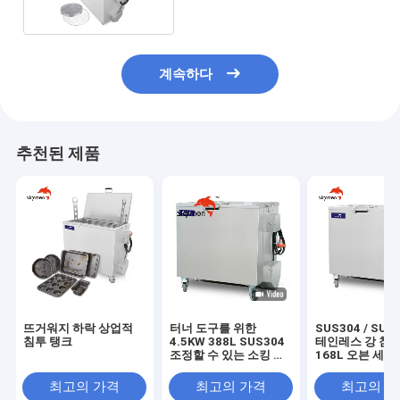
계속하다
추천된 제품
뜨거워지 하락 상업적
터너 도구를 위한
SUS304 / SUS
침투 탱크
4.5KW 388L SUS304
테인레스 강 침투
조정할 수 있는 소킹 탱
168L 오븐 세정
크
크
최고의 가격
최고의 가격
최고의 