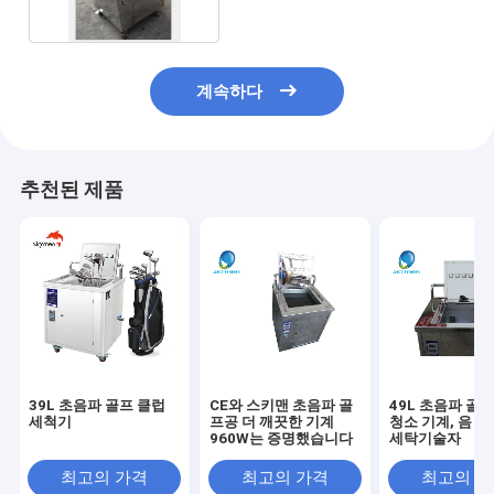
계속하다
추천된 제품
39L 초음파 골프 클럽
CE와 스키맨 초음파 골
49L 초음파 골
세척기
프공 더 깨끗한 기계
청소 기계, 음 
960W는 증명했습니다
세탁기술자
최고의 가격
최고의 가격
최고의 