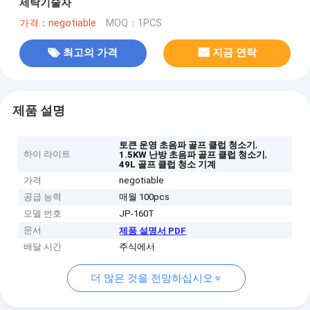
세탁기술자
가격：negotiable
MOQ：1PCS
최고의 가격
지금 연락
제품 설명
,
토큰 운영 초음파 골프 클럽 청소기
하이 라이트
,
1.5KW 난방 초음파 골프 클럽 청소기
49L 골프 클럽 청소 기계
가격
negotiable
공급 능력
매월 100pcs
모델 번호
JP-160T
문서
제품 설명서 PDF
배달 시간
주식에서
더 많은 것을 전망하십시오