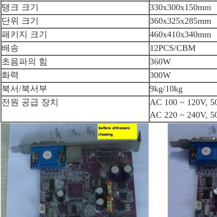
탱크 크기
330x300x150mm
단위 크기
360x325x285mm
패키지 크기
460x410x340mm
배송
12PCS/CBM
초음파의 힘
360W
화력
300W
북서/북서부
9kg/10kg
전원 공급 장치
AC 100 ~ 120V, 5
AC 220 ~ 240V, 5