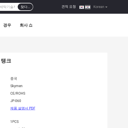
견적 요청
찾다...
|
Korean
경우
회사 쇼
 탱크
중국
Skymen
CE/ROHS
JP-060
제품 설명서 PDF
1PCS