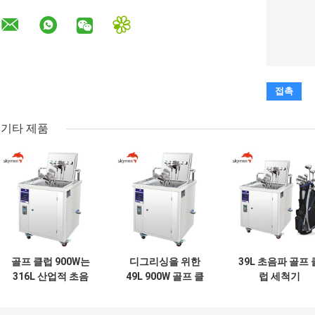
기타 제품
골프 클럽 900W는
디그리싱을 위한
39L 초음파 골프 
316L 산업적 초음
49L 900W 골프 클
럽 세척기
파 세척기를 의심합
럽 초음파 세척기
니다
40KHz