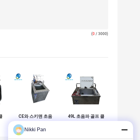
(
0
/ 3000)
클
CE와 스키맨 초음
49L 초음파 골프 클
파 골프공 더 깨끗한
럽 청소 기계, 음 골
Nikki Pan
기계 960W는 증명
프 클럽 세탁기술자
했습니다