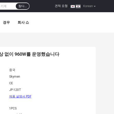
견적 요청
찾다...
|
Korean
경우
회사 쇼
상 없이 960W를 운영했습니다
중국
Skymen
CE
JP-120T
제품 설명서 PDF
1PCS