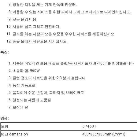
청결한 각각을 세는 기계 안쪽에 카운터.
이동할 수 있는 서비스를 위한 피마자 그리고 브레이크로 디자인하십시오.
낮은 운영 비용
사용해 쉽고 그리고 안전하다.
골프를 치는 사람의 모든 수준을 우수한 서비스를 제공하십시오.
손을 물에서 자유로운 시키십시오.
특징:
세륨은 직업적인 초음파 골프 클럽/공 세탁기술자 JP-160T를 찬성했습니다
초음파 힘: 960W
클럽 청소의 세트만을 위한 2-3 분이 걸립니다
동전 기능으로
움직이게 쉬운 손잡이, 피마자 및 브레이크로
찬성되는 세륨에 고품질
보장: 1 년
명세:
모형
JP-160T
탱크 demension
400*350*350mm (L*W*H)