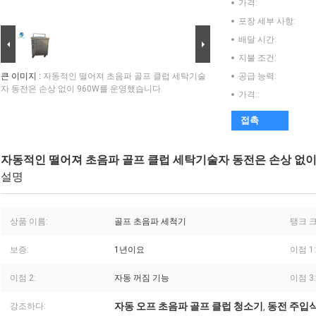
가격:
포장 세부 사항:
배달 시간:
지불 조건:
큰 이미지 :
자동적인 떨어져 초음파 골프 클럽 세탁기술
공급 능력:
자 동전은 손상 없이 960W를 운영했습니다
가격::
접촉
자동적인 떨어져 초음파 골프 클럽 세탁기술자 동전은 손상 없이
설명
상품 이름:
골프 초음파 세척기
탱크 크
보증:
1년이요
이점 1:
이점 2:
자동 꺼짐 기능
이점 3:
자동 오프 초음파 골프 클럽 청소기
동전 주입식
강조하다:
,