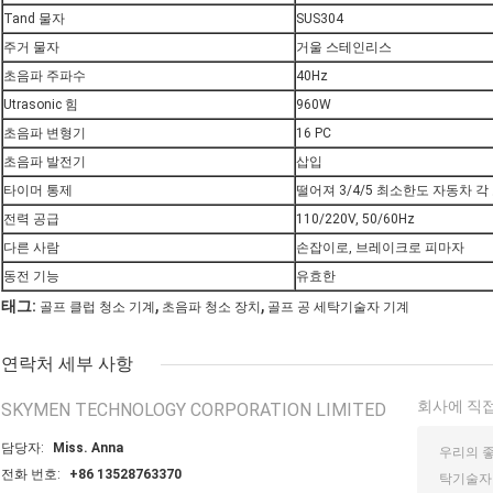
Tand 물자
SUS304
주거 물자
거울 스테인리스
초음파 주파수
40Hz
Utrasonic 힘
960W
초음파 변형기
16 PC
초음파 발전기
삽입
타이머 통제
떨어져 3/4/5 최소한도 자동차 각
전력 공급
110/220V, 50/60Hz
다른 사람
손잡이로, 브레이크로 피마자
동전 기능
유효한
,
,
태그:
골프 클럽 청소 기계
초음파 청소 장치
골프 공 세탁기술자 기계
연락처 세부 사항
회사에 직접
SKYMEN TECHNOLOGY CORPORATION LIMITED
담당자:
Miss. Anna
전화 번호:
+86 13528763370