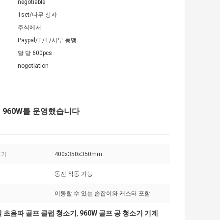
negotiable
1set/나무 상자
주식에서
Paypal/T/T/서부 동맹
달 당 600pcs
nogotiation
 960W를 운영했습니다
기:
400x350x350mm
동전 작동 기능
이동할 수 있는 손잡이와 캐스터 포함
 초음파 골프 클럽 청소기
960W 골프 공 청소기 기계
,